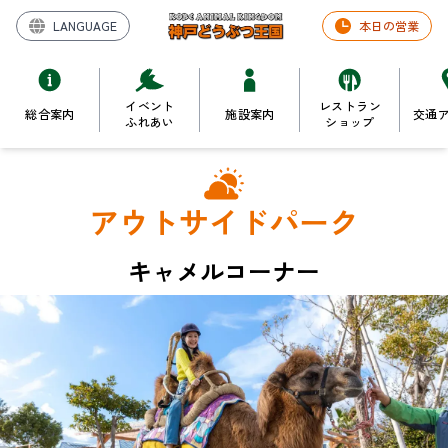
LANGUAGE
本日の営業
イベント
レストラン
総合案内
施設案内
交通
ふれあい
ショップ
アウトサイドパーク
キャメルコーナー