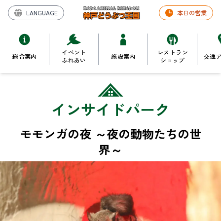
LANGUAGE
本日の営業
イベント
レストラン
総合案内
施設案内
交通
ふれあい
ショップ
インサイドパーク
モモンガの夜 ～夜の動物たちの世
界～