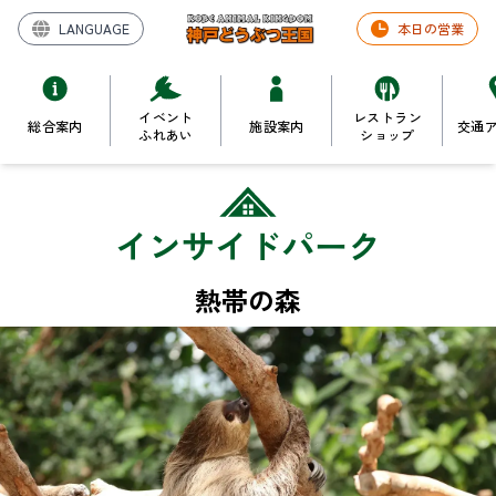
LANGUAGE
本日の営業
イベント
レストラン
総合案内
施設案内
交通
ふれあい
ショップ
インサイドパーク
熱帯の森