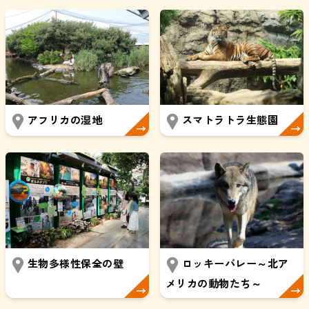
アフリカの湿地
スマトラトラ生態園
生物多様性保全の壁
ロッキーバレー～北ア
メリカの動物たち～