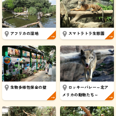
アフリカの湿地
スマトラトラ生態園
生物多様性保全の壁
ロッキーバレー～北ア
メリカの動物たち～