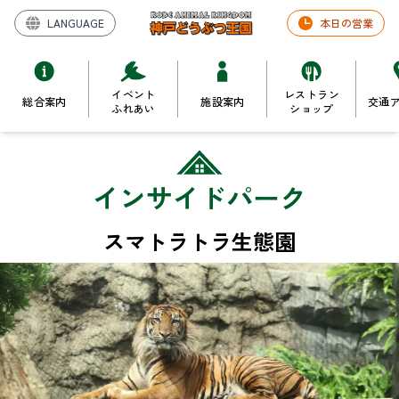
LANGUAGE
本日の営業
イベント
レストラン
総合案内
施設案内
交通
ふれあい
ショップ
インサイドパーク
スマトラトラ生態園