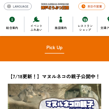
LANGUAGE
本日の営業
イベント
レストラン
総合案内
施設案内
交通
ふれあい
ショップ
Pick Up
【7/18更新！】マヌルネコの親子公開中！