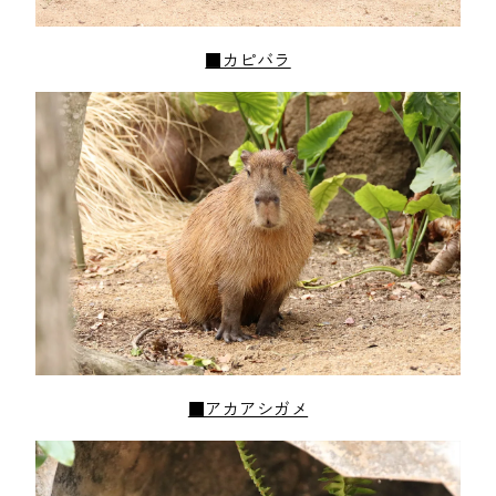
■カピバラ
■アカアシガメ