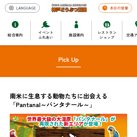
LANGUAGE
本日の営業
イベント
レストラン
総合案内
施設案内
交通
ふれあい
ショップ
Pick Up
南米に生息する動物たちに出会える
「Pantanal～パンタナール～」