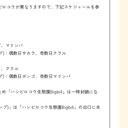
ビロコウが異なりますので、下記スケジュールを参
ゴ、マリンバ

ャンプ)：偶数日サカラ、奇数日クラル

ラ、クラル

ャンプ)：偶数日ボンゴ、奇数日マリンバ

ため「ハシビロコウ生態園Bigbill」は一時封鎖にな
ャンプ)」は「ハシビロコウ生態園Bigbill」の出口にあ