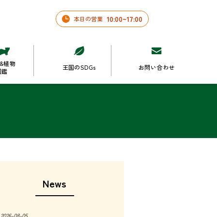
10
:
00
~
17
:
00
本日の営業
&植物
王国のSDGs
お問い合わせ
図鑑
News
2026-08-05