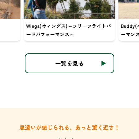
Wings(ウィングス)～フリーフライトバ
Budd
ードパフォーマンス～
ーマンス
一覧を見る
息遣いが感じられる、あっと驚く近さ！