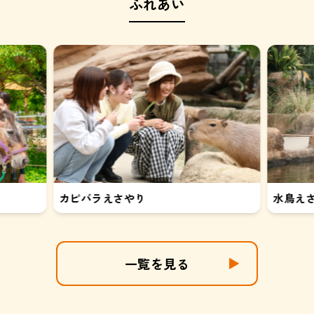
ふれあい
カピバラえさやり
水鳥え
一覧を見る