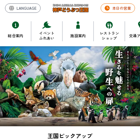
LANGUAGE
本日の営業
イベント
レストラン
総合案内
施設案内
交通
ふれあい
ショップ
王国ピックアップ